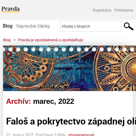
Registrácia
Prihlásenie
Blog
Najnovšie články
Najčítanejšie články
Blog
>
Pravda je opodstatnená a opodstatňuje
Najkomentovanejšie články
>
Faloš a pokrytectvo západnej oligarchie
Zoznam blogov
Komerčné blogy
Archív:
marec, 2022
Faloš a pokrytectvo západnej ol
21. marca 2022, Prečítané 3 804x,
otvorenamysel