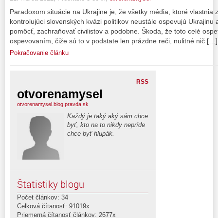
Paradoxom situácie na Ukrajine je, že všetky média, ktoré vlastnia 
kontrolujúci slovenských kvázi politikov neustále ospevujú Ukrajinu 
pomôcť, zachraňovať civilistov a podobne. Škoda, že toto celé osp
ospevovaním, čiže sú to v podstate len prázdne reči, nulitné nič […]
Pokračovanie článku
RSS
otvorenamysel
otvorenamysel.blog.pravda.sk
Každý je taký aký sám chce
byť, kto na to nikdy nepríde
chce byť hlupák.
Štatistiky blogu
Počet článkov: 34
Celková čítanosť: 91019x
Priemerná čítanosť článkov: 2677x