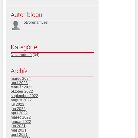
Autor blogu
otvorenamysel
Kategórie
Nezaradené
(34)
Archív
marec 2024
apríl 2023
február 2023
október 2022
september 2022
august 2022
júl 2022
jún 2022
apríl 2022
marec 2022
január 2022
jún 2021
máj 2021
apríl 2021